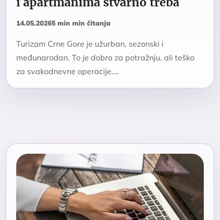
i apartmanima stvarno treba
14.05.2026
5 min min čitanja
Turizam Crne Gore je užurban, sezonski i
međunarodan. To je dobro za potražnju, ali teško
za svakodnevne operacije.…