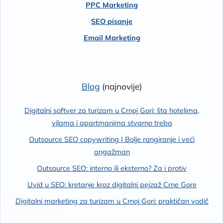
PPC Marketing
SEO pisanje
Email Marketing
Blog
(najnovije)
Digitalni softver za turizam u Crnoj Gori: šta hotelima,
vilama i apartmanima stvarno treba
Outsource SEO copywriting | Bolje rangiranje i veći
angažman
Outsource SEO: interno ili eksterno? Za i protiv
Uvid u SEO: kretanje kroz digitalni pejzaž Crne Gore
Digitalni marketing za turizam u Crnoj Gori: praktičan vodič