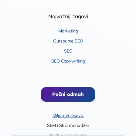
Najvažniji tagovi
Marketing
Outsource SEO
SEO
SEO Copywriting
Počni odmah
Miljan Vujosevic
SEM i SEO menadžer
Budva
,
Crna Gora