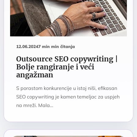
12.06.2024
7 min min čitanja
Outsource SEO copywriting |
Bolje rangiranje i veći
angažman
S porastom konkurencije u istoj niši, efikasan
SEO copywriting je kamen temeljac za uspjeh
na mreži. Mala…