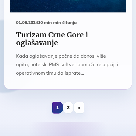
01.05.2024
10 min min čitanja
Turizam Crne Gore i
oglašavanje
Kada oglašavanje počne da donosi više
upita, hotelski PMS softver pomaže recepciji i
operativnom timu da isprate…
1
2
»