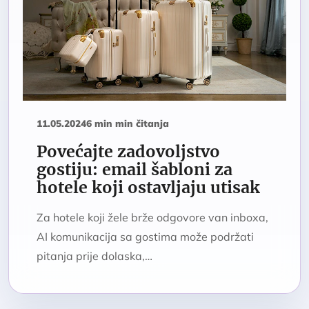
11.05.2024
6 min min čitanja
Povećajte zadovoljstvo
gostiju: email šabloni za
hotele koji ostavljaju utisak
Za hotele koji žele brže odgovore van inboxa,
AI komunikacija sa gostima može podržati
pitanja prije dolaska,…