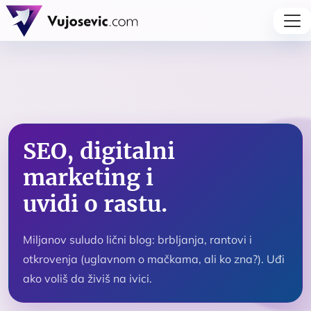
SEO, digitalni
marketing i
uvidi o rastu.
Miljanov suludo lični blog: brbljanja, rantovi i
otkrovenja (uglavnom o mačkama, ali ko zna?). Uđi
ako voliš da živiš na ivici.