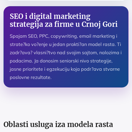
SEO i digital marketing
strategija za firme u Crnoj Gori
Spajam SEO, PPC, copywriting, email marketing i
strate?ko vo?enje u jedan prakti?an model rasta. Ti
zadr?ava? vlasni?tvo nad svojim sajtom, nalozima i
podacima. Ja donosim seniorski nivo strategije,
jasne prioritete i egzekuciju koja podr?ava stvarne
poslovne rezultate.
Oblasti usluga iza modela rasta