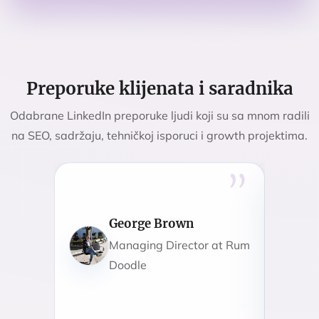
Preporuke klijenata i saradnika
Odabrane LinkedIn preporuke ljudi koji su sa mnom radili
na SEO, sadržaju, tehničkoj isporuci i growth projektima.
Brian "Sully" Sullivan
Web Developer,
 at Rum
Information Architect,
Entreprenerd
I had t