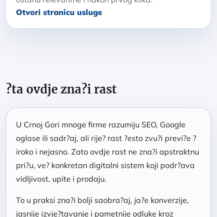
Otvori stranicu usluge
?ta ovdje zna?i rast
U Crnoj Gori mnoge firme razumiju SEO, Google
oglase ili sadr?aj, ali rije? rast ?esto zvu?i previ?e ?
iroko i nejasno. Zato ovdje rast ne zna?i apstraktnu
pri?u, ve? konkretan digitalni sistem koji podr?ava
vidljivost, upite i prodaju.
To u praksi zna?i bolji saobra?aj, ja?e konverzije,
jasnije izvje?tavanje i pametnije odluke kroz