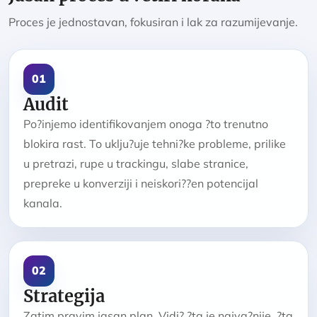
Proces je jednostavan, fokusiran i lak za razumijevanje.
01
Audit
Po?injemo identifikovanjem onoga ?to trenutno
blokira rast. To uklju?uje tehni?ke probleme, prilike
u pretrazi, rupe u trackingu, slabe stranice,
prepreke u konverziji i neiskori??en potencijal
kanala.
02
Strategija
Zatim pravim jasan plan. Vidi? ?ta je najva?nije, ?ta