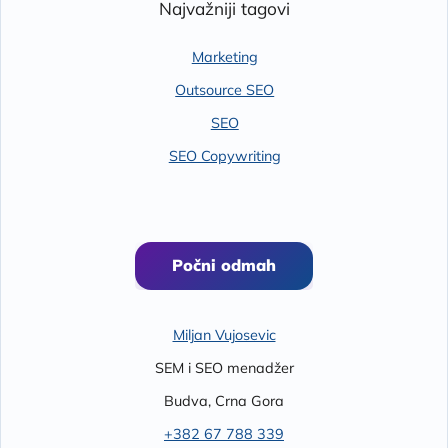
Najvažniji tagovi
Marketing
Outsource SEO
SEO
SEO Copywriting
Počni odmah
Miljan Vujosevic
SEM i SEO menadžer
Budva
,
Crna Gora
+382 67 788 339