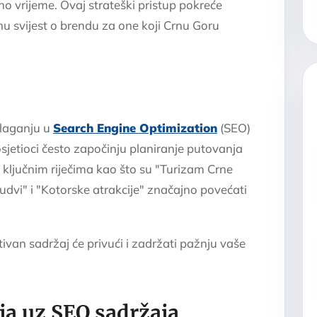
o vrijeme. Ovaj strateški pristup pokreće
u svijest o brendu za one koji Crnu Goru
 ulaganju u
Search Engine Optimization
(SEO)
sjetioci često započinju planiranje putovanja
 ključnim riječima kao što su "Turizam Crne
udvi" i "Kotorske atrakcije" značajno povećati
tivan sadržaj će privući i zadržati pažnju vaše
ja uz SEO sadržaja