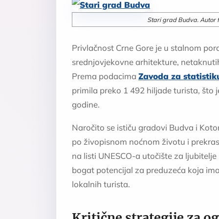
Stari grad Budva. Autor f
Privlačnost Crne Gore je u stalnom por
srednjovjekovne arhitekture, netaknutih 
Prema podacima
Zavoda za statistik
primila preko 1 492 hiljade turista, št
godine.
Naročito se ističu gradovi Budva i Koto
po živopisnom noćnom životu i prekrasn
na listi UNESCO-a utočište za ljubitelje 
bogat potencijal za preduzeća koja ima
lokalnih turista.
Kritične strategije za o