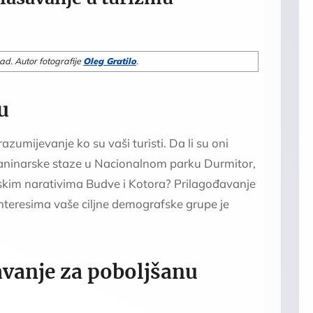
grad. Autor fotografije
Oleg Gratilo
.
u
zumijevanje ko su vaši turisti. Da li su oni
laninarske staze u Nacionalnom parku Durmitor,
orijskim narativima Budve i Kotora? Prilagođavanje
nteresima vaše ciljne demografske grupe je
avanje za poboljšanu