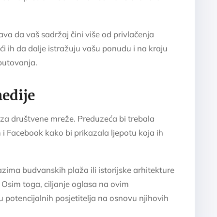
va da vaš sadržaj čini više od privlačenja
ući ih da dalje istražuju vašu ponudu i na kraju
putovanja.
medije
u za društvene mreže. Preduzeća bi trebala
 i Facebook kako bi prikazala ljepotu koja ih
azima budvanskih plaža ili istorijske arhitekture
e. Osim toga, ciljanje oglasa na ovim
otencijalnih posjetitelja na osnovu njihovih