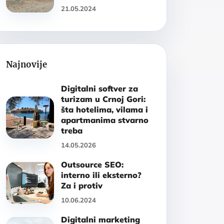
21.05.2024
Najnovije
Digitalni softver za
turizam u Crnoj Gori:
šta hotelima, vilama i
apartmanima stvarno
treba
14.05.2026
Outsource SEO:
interno ili eksterno?
Za i protiv
10.06.2024
Digitalni marketing