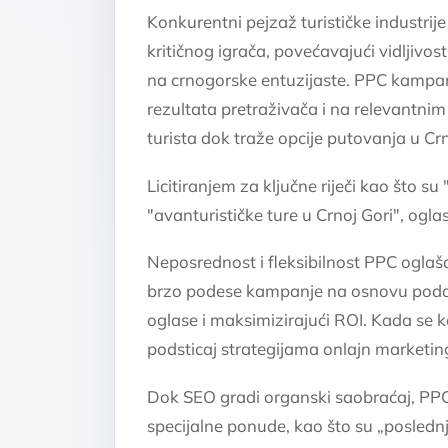
Konkurentni pejzaž turističke industrije
kritičnog igrača, povećavajući vidljivos
na crnogorske entuzijaste. PPC kampanj
rezultata pretraživača i na relevantnim
turista dok traže opcije putovanja u Cr
Licitiranjem za ključne riječi kao što s
"avanturističke ture u Crnoj Gori", oglas
Neposrednost i fleksibilnost PPC ogla
brzo podese kampanje na osnovu podata
oglase i maksimizirajući ROI. Kada se 
podsticaj strategijama onlajn marketin
Dok SEO gradi organski saobraćaj, PPC 
specijalne ponude, kao što su „poslednj