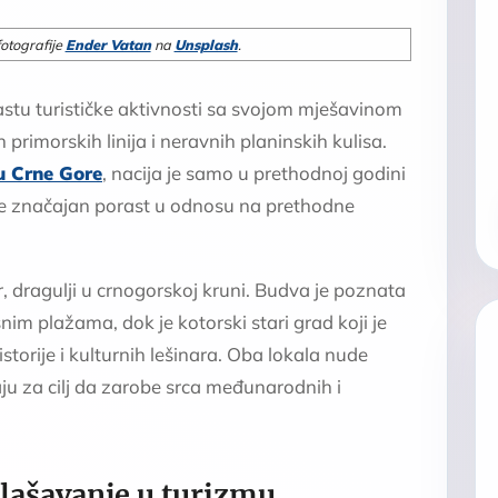
otografije
Ender Vatan
na
Unsplash
.
astu turističke aktivnosti sa svojom mješavinom
primorskih linija i neravnih planinskih kulisa.
u Crne Gore
, nacija je samo u prethodnoj godini
o je značajan porast u odnosu na prethodne
r, dragulji u crnogorskoj kruni. Budva je poznata
im plažama, dok je kotorski stari grad koji je
istorije i kulturnih lešinara. Oba lokala nude
ju za cilj da zarobe srca međunarodnih i
glašavanje u turizmu