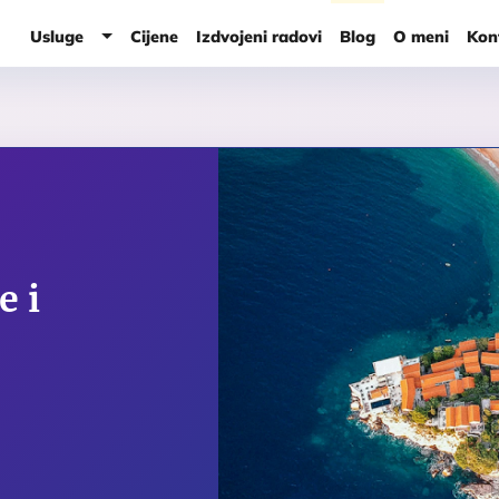
Usluge
Cijene
Izdvojeni radovi
Blog
O meni
Kon
Usluge
e i