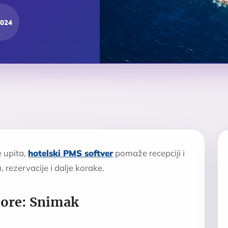
2024
 upita,
hotelski PMS softver
pomaže recepciji i
 rezervacije i dalje korake.
Gore: Snimak