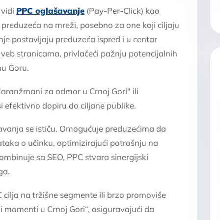
 vidi
PPC oglašavanje
(Pay-Per-Click) kao
t preduzeća na mreži, posebno za one koji ciljaju
e postavljaju preduzeća ispred i u centar
 veb stranicama, privlačeći pažnju potencijalnih
nu Goru.
u "aranžmani za odmor u Crnoj Gori" ili
i efektivno dopiru do ciljane publike.
šavanja se ističu. Omogućuje preduzećima da
ka o učinku, optimizirajući potrošnju na
kombinuje sa SEO, PPC stvara sinergijski
ga.
cilja na tržišne segmente ili brzo promoviše
i momenti u Crnoj Gori“, osiguravajući da