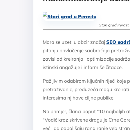
Stari grad Perast.
Mora se uzeti u obzir značaj
SEO sadr
pitanju privlačenje saobraćaja pretraživ
zavisi od kreiranja i optimizacije sadrža
istinski angažuje i informiše čitaoce.
Pažljivim odabirom ključnih riječi koje p
pretraživanje, preduzeća mogu kreirati
interesima njihove ciljne publike.
Na primjer, članci poput "10 najboljih at
"Vodič kroz skrivene dragulje Crne Gore
već i da poboljšaju rangiranje veb str